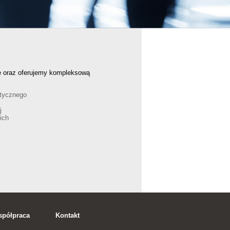
ę oraz oferujemy kompleksową
atycznego
j
ich
półpraca
Kontakt